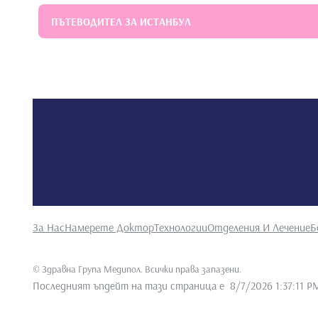
ПЪТЕВОДИТЕЛ ЗА ИСТАНБУЛ
За Нас
Намерете Доктор
Технологии
Отделения И Лечение
Б
©
Здравна Група Медипол. Всички права запазени
.
Последният ъпдейт на тази страница е
8/7/2026 1:37:11 P