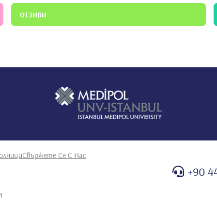
ОТЗИВИ
олници
Свържете Се С Нас
+90 4
M