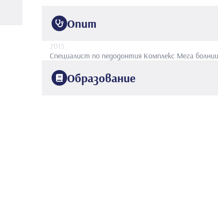
Опит
2015
Специалист по педодонтия
Комплекс Мега болниц
Образование
2011
Университет Хаджеттепе
Факултет по стомато
2015
Университет Анкара
Педиатрична стоматологи
2015
УНИВЕРСИТЕТСКИ ФАКУЛТЕТ ПО СТОМАТОЛОГИЯ 