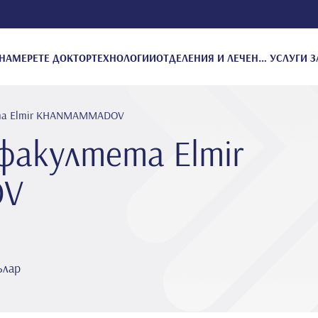
НАМЕРЕТЕ ДОКТОР
ТЕХНОЛОГИИ
ОТДЕЛЕНИЯ И ЛЕЧЕНИЕ
УСЛУГИ З
та Elmi̇r KHANMAMMADOV
факултета Elmi̇r
OV
ълар