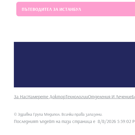
ПЪТЕВОДИТЕЛ ЗА ИСТАНБУЛ
За Нас
Намерете Доктор
Технологии
Отделения И Лечение
Б
©
Здравна Група Медипол. Всички права запазени
.
Последният ъпдейт на тази страница е
8/8/2026 5:59:02 