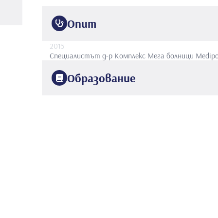
Опит
2015
Специалистът д-р
Комплекс Мега болници Medipo
Образование
2007
Азербайджан Медицински факултет
Медицински 
2015
Проф. д-р Мазхар Осман Болница за обучение и из
болестите.
Неврология