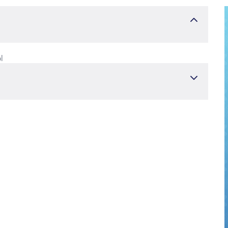
l
факултет
следвания в областта на психичното здраве и