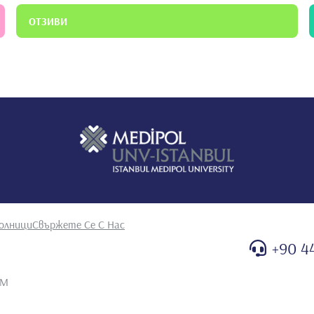
ОТЗИВИ
олници
Свържете Се С Нас
+90 4
PM