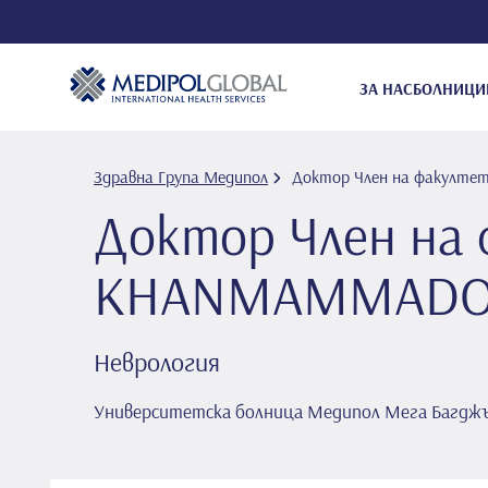
ЗА НАС
БОЛНИЦИ
Здравна Група Медипол
Доктор Член на факулте
Доктор Член на 
KHANMAMMAD
Неврология
Университетска болница Медипол Мега Багдж