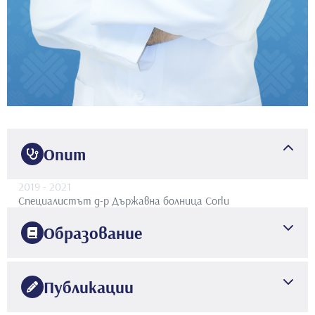
Опит
2019
- 2021
Специалистът д-р
Държавна болница Corlu
Образование
2012
Университет на САЩ
Медицински факултет
Публикации
2018
Медицински факултет на университета Bezmialem Vakif