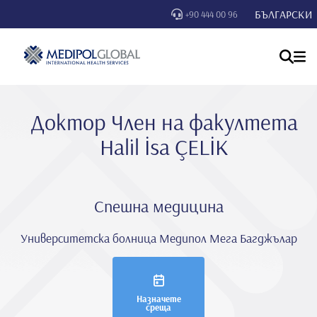
БЪЛГАРСКИ
+90 444 00 96
Доктор Член на факултета
Hali̇l İsa ÇELİK
Спешна медицина
Университетска болница Медипол Мега Багджълар
Назначете
среща