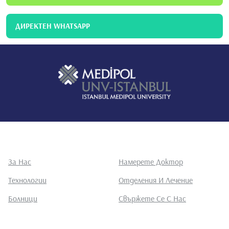
ДИРЕКТЕН WHATSAPP
За Нас
Намерете Доктор
Технологии
Отделения И Лечение
Болници
Свържете Се С Нас