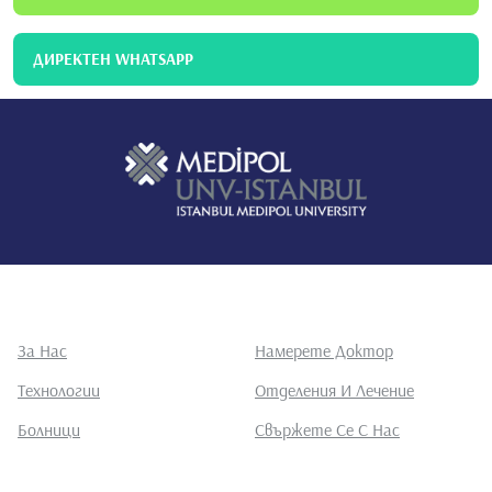
ДИРЕКТЕН WHATSAPP
За Нас
Намерете Доктор
Технологии
Отделения И Лечение
Болници
Свържете Се С Нас