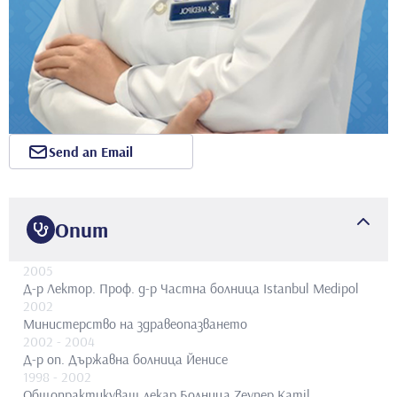
Send an Email
Опит
2005
Д-р Лектор. Проф. д-р
Частна болница Istanbul Medipol
2002
Министерство на здравеопазването
2002
- 2004
Д-р оп.
Държавна болница Йенисе
1998
- 2002
Общопрактикуващ лекар
Болница Zeynep Kamil