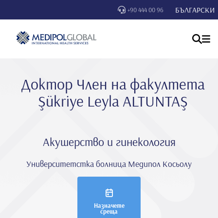
БЪЛГАРСКИ
+90 444 00 96
Доктор Член на факултета
Şükri̇ye Leyla ALTUNTAŞ
Акушерство и гинекология
Университетстка болница Медипол Косьолу
Назначете
среща