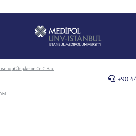
олници
Свържете Се С Нас
+90 4
 AM