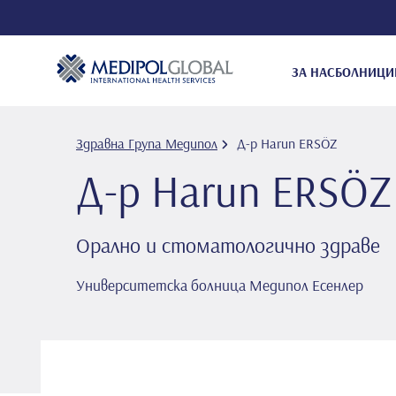
ЗА НАС
БОЛНИЦИ
Здравна Група Медипол
Д-р Harun ERSÖZ
Д-р Harun ERSÖZ
Орално и стоматологично здраве
Университетска болница Медипол Есенлер