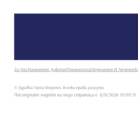
За Нас
Намерете Доктор
Технологии
Отделения И Лечение
Б
©
Здравна Група Медипол. Всички права запазени
.
Последният ъпдейт на тази страница е
8/8/2026 10:09:51