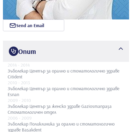
Send an Email
Опит
2014
- 2014
Зъболекар
Център за орално и стоматологично здраве
Citident
2010
- 2013
Зъболекар
Център за орално и стоматологично здраве
Esnan
2009
- 2010
Зъболекар
Център за женско здраве Gaziosmanpaşa
Стоматологичен отдел
2006
- 2009
Зъболекар
Поликлиника за орално и стоматологично
здраве Başakdent