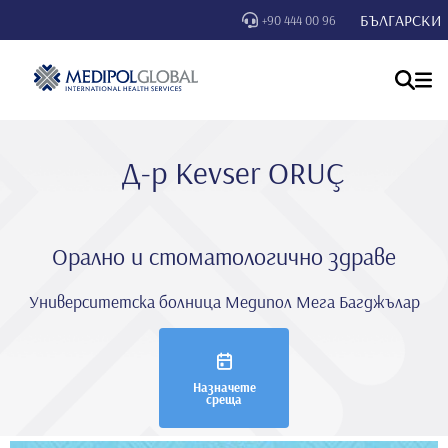
БЪЛГАРСКИ
+90 444 00 96
Д-р Kevser ORUÇ
Орално и стоматологично здраве
Университетска болница Медипол Мега Багджълар
Назначете
среща