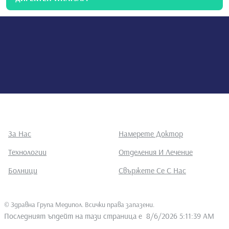
За Нас
Намерете Доктор
Технологии
Отделения И Лечение
Болници
Свържете Се С Нас
©
Здравна Група Медипол. Всички права запазени
.
Последният ъпдейт на тази страница е
8/6/2026 5:11:39 AM