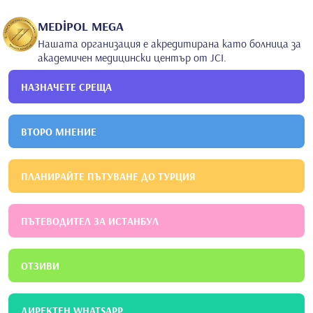
2008
ЧЕРНО МОРЕ ТЕХНИЧЕСКИ УНИВЕРСИТЕТ
ГИНЕКОЛОГИЯ
MEDİPOL MEGA
И АКУШЕРСТВО
Нашата организация е акредитирана като болница за
академичен медицински център от JCI.
НАЗНАЧЕТЕ СРЕЩА
ВТОРО МНЕНИЕ
ПЛАНИРАЙТЕ ПЪТУВАНЕ ДО ТУРЦИЯ
ПЪТЕВОДИТЕЛ ЗА ИСТАНБУЛ
ОТЗИВИ
ДИРЕКТЕН WHATSAPP