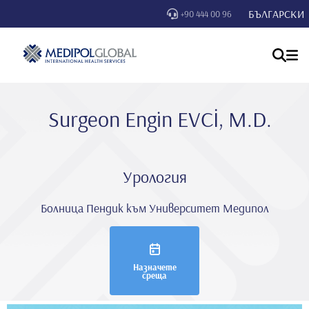
БЪЛГАРСКИ
+90 444 00 96
Surgeon Engi̇n EVCİ, M.D.
Урология
Болница Пендик към Университет Медипол
Назначете
среща