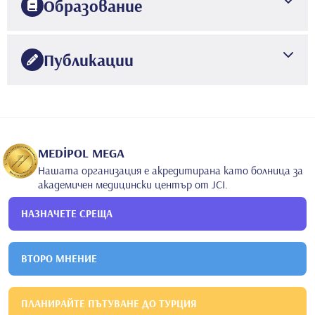
Образование
1996
Истанбулски университет
Медицински факултет в
Публикации
Истанбул
2000
Болница за обучение и изследвания SSK Okmeydanı
.
MEDİPOL MEGA
Нашата организация е акредитирана като болница за
академичен медицински център от JCI.
НАЗНАЧЕТЕ СРЕЩА
ВТОРО МНЕНИЕ
ПЛАНИРАЙТЕ ПЪТУВАНЕ ДО ТУРЦИЯ