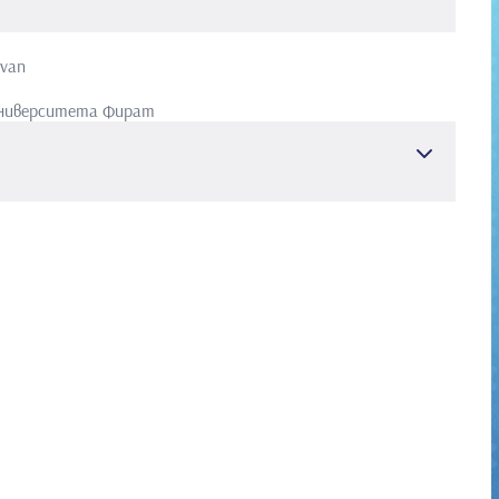
lvan
ниверситета Фират
т
Акушерство и гинекология