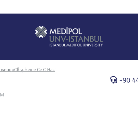
олници
Свържете Се С Нас
+90 4
AM