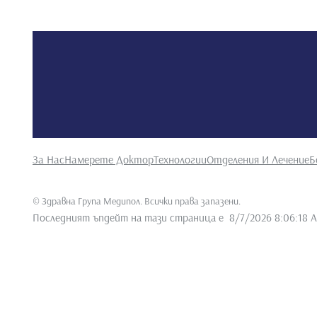
За Нас
Намерете Доктор
Технологии
Отделения И Лечение
Б
©
Здравна Група Медипол. Всички права запазени
.
Последният ъпдейт на тази страница е
8/7/2026 8:06:18 