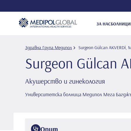
ЗА НАС
БОЛНИЦИ
Здравна Група Медипол
Surgeon Gülcan AKVERDİ, M
Surgeon Gülcan A
Акушерство и гинекология
Университетска болница Медипол Мега Багдж
Опит