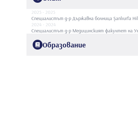
2025
- 2025
Специалистът д-р
Държавна болница Şanlıurfa Hi
2024
- 2024
Специалистът д-р
Медицинският факултет на У
Образование
2019
университет Inonu
Медицински факултет
2024
Медицинският факултет на Университета Фира