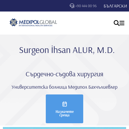
БЪЛГАРСКИ
+90 444 00 96
Surgeon İhsan ALUR, M.D.
Сърдечно-съдова хирургия
Университетска болница Медипол Бахчълиевлер
Назначете
среща