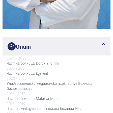
Опит
2024
- 2026
Частна болница Doruk Yildirim
2023
- 2024
Частна болница Egekent
2020
- 2023
Университетски медицински парк Istinye Болница
Gaziosmanpaşa
2017
- 2017
Частна болница Malatya Müjde
2017
- 2019
Частна междуконтинентална болница Hisar