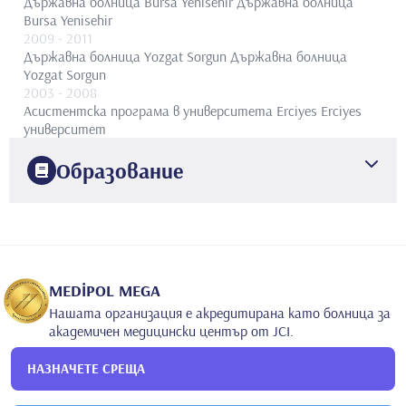
Държавна болница Bursa Yenisehir
Държавна болница
Bursa Yenisehir
2009
- 2011
Държавна болница Yozgat Sorgun
Държавна болница
Yozgat Sorgun
2003
- 2008
Асистентска програма в университета Erciyes
Erciyes
университет
Образование
2003
университет Inonu
Медицински факултет
2009
Erciyes университет
Медицински факултет
MEDİPOL MEGA
Нашата организация е акредитирана като болница за
академичен медицински център от JCI.
НАЗНАЧЕТЕ СРЕЩА