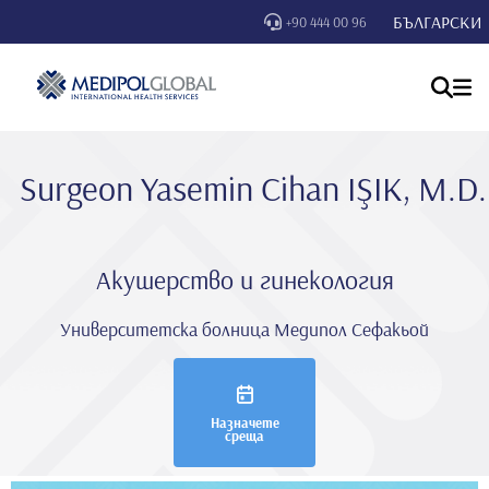
БЪЛГАРСКИ
+90 444 00 96
Surgeon Yasemi̇n Ci̇han IŞIK, M.D.
Акушерство и гинекология
Университетска болница Медипол Сефакьой
Назначете
среща