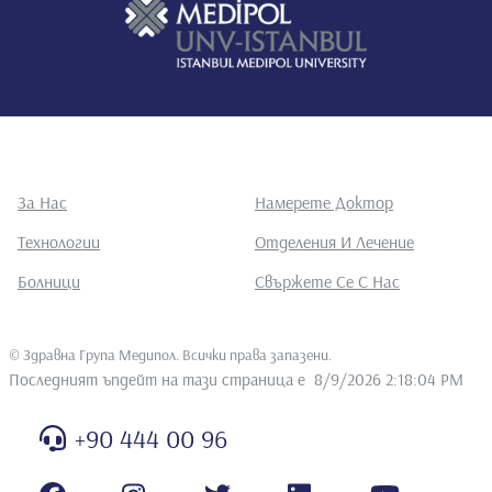
За Нас
Намерете Доктор
Технологии
Отделения И Лечение
Болници
Свържете Се С Нас
©
Здравна Група Медипол. Всички права запазени
.
Последният ъпдейт на тази страница е
8/9/2026 2:18:04 PM
+90 444 00 96