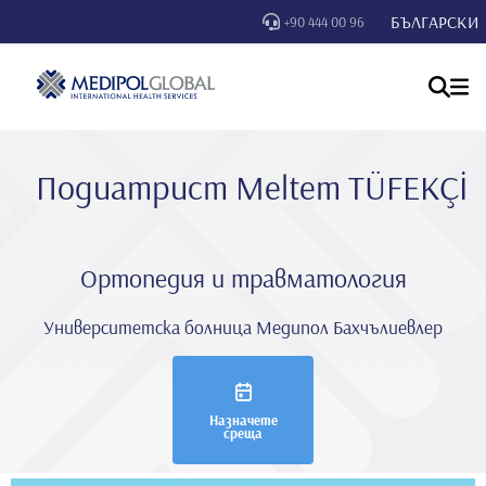
БЪЛГАРСКИ
+90 444 00 96
Подиатрист Meltem TÜFEKÇİ
Ортопедия и травматология
Университетска болница Медипол Бахчълиевлер
Назначете
среща