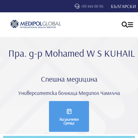
БЪЛГАРСКИ
+90 444 00 96
Пра. д-р Mohamed W S KUHAIL
Спешна медицина
Университетска болница Медипол Чамлъча
Назначете
среща