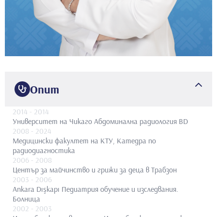
Опит
2014
- 2014
Университет на Чикаго Абдоминална радиология BD
2008
- 2024
Медицински факултет на КТУ, Катедра по
радиодиагностика
2006
- 2008
Център за майчинство и грижи за деца в Трабзон
2003
- 2006
Ankara Dışkapı Педиатрия обучение и изследвания.
Болница
2002
- 2003