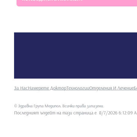
14. Bozkurt FÖ, Tağtekin D: Kompozit restorasyonlard
•
4(4): 6-9, 2002.
•
15. Bozkurt FÖ, Yanıkoğlu: Yaşlı bireylerde diş çürükl
За Нас
Намерете Доктор
Технологии
Отделения И Лечение
Б
©
Здравна Група Медипол. Всички права запазени
.
Последният ъпдейт на тази страница е
8/7/2026 6:12:09 