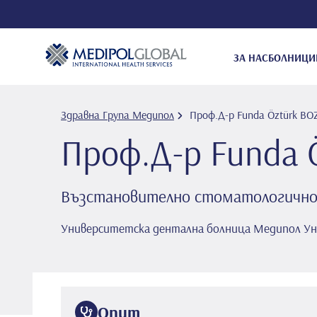
ЗА НАС
БОЛНИЦИ
Здравна Група Медипол
Проф.Д-р Funda Öztürk B
Проф.Д-р Funda 
Възстановително стоматологично
Университетска дентална болница Медипол У
Опит