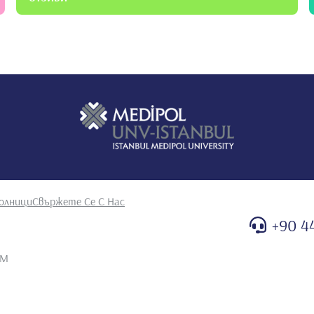
a bitim ve polisaj. Akademik Dental Dişhekimliği Dergisi,
eri. Dişhekimliği Dergisi, 50: 85-90, 2003.
олници
Свържете Се С Нас
+90 4
AM