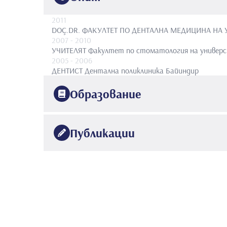
2011
DOÇ.DR.
ФАКУЛТЕТ ПО ДЕНТАЛНА МЕДИЦИНА НА 
2007
- 2010
УЧИТЕЛЯТ
Факултет по стоматология на универ
2005
- 2006
ДЕНТИСТ
Дентална поликлиника Байиндир
Образование
1996
МАРМАРА УНИВЕРСИТЕТ
ДЕНТИСТИКА
Публикации
2003
Университет Мармара
Стоматологични заболява
1.Yanıkoğlu FÇ, Öztürk F, Hayran O, Analoui M, Stook
•
ultrasonic system. Caries Res, 34, 225-232, 2000.
2. Tagtekin DA, Yanikoglu FÇ, Bozkurt FÖ, Kologlu B,
•
conventional hybrid resin composite. Dent Mater, 20
3. Kükrer D, Gemalmaz D, Kuyubulu EO, Bozkurt FÖ. A 
•
53 months. Int J Prosthodont, 17, 17-23, 2004.
4.Bozkurt FÖ, Tagtekin DA, Hayran O, Stookey GK, Y