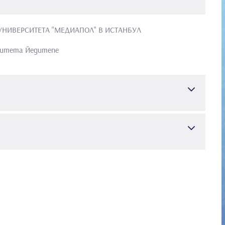
УНИВЕРСИТЕТА "МЕДИАПОЛ" В ИСТАНБУЛ
ситета Йедитепе
ния и стоматологично лечение
ey GK. Detection of natural white spot lesions by an
 Sur H. Selected characteristics of an ormocer and a
, 487-497, 2004.
prospective clinical study of ceromer inlays: Results up to
anikoglu FÇ. Accuracy of ultrasound measurement of