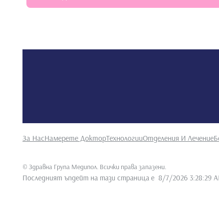
За Нас
Намерете Доктор
Технологии
Отделения И Лечение
Б
©
Здравна Група Медипол. Всички права запазени
.
Последният ъпдейт на тази страница е
8/7/2026 3:28:29 