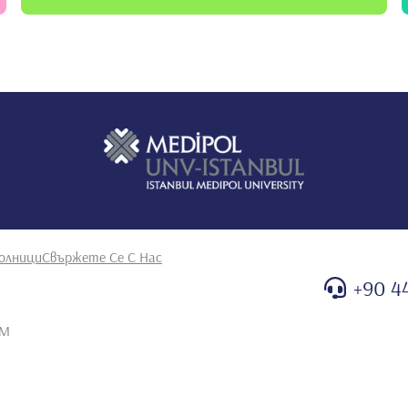
олници
Свържете Се С Нас
+90 4
AM