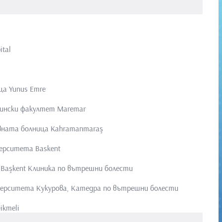
ital
ца Yunus Emre
ински факултет Maremar
вната болница Kahramanmaraş
ерситета Baskent
Başkent Клиника по вътрешни болести
ерситета Кукурова, Катедра по вътрешни болести
ikmeli