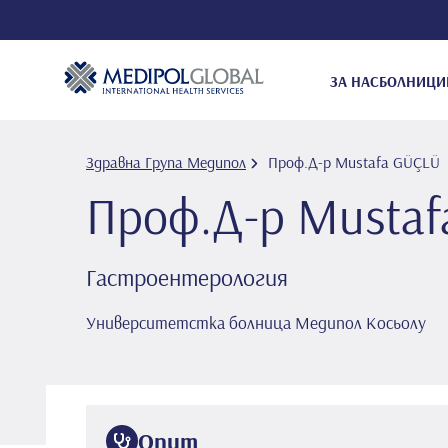
ЗА НАС
БОЛНИЦИ
Здравна Група Медипол
Проф.Д-р Mustafa GÜÇLÜ
Проф.Д-р Musta
Гастроентерология
Университетстка болница Медипол Косьолу
Опит