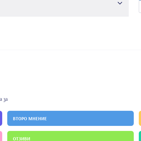
тет Cerrahpasa
Медицински факултет
а
Вътрешна медицина
логия
Гастроентерология
Гастроентерология
а за
ВТОРО МНЕНИЕ
ОТЗИВИ