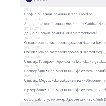
2013
Проф. д-р
Частна болница Istanbul Medipol
2012
- 2013
Доц. д-р
Частна болница Hospitalium Çamlıca Hosp
2011
- 2012
Доц. д-р
Частна болница Hisar Intercontiental
2010
- 2011
Специалист по гастроентерология
Частна болни
2007
- 2010
Специалист по гастроентерология
Частен медиц
2005
- 2007
Uzm. Др.
Гастроентерологична клиника на държа
2002
- 2005
Преподавател Gör.
Медицински факултет на унив
2001
- 2002
Uzm. Др.
Медицински факултет на университета 
1995
- 2001
Изследовател. Gör.
Медицински факултет на Унив
1994
- 1995
Общопрактикуващ лекар
Здравен център Cilimli D