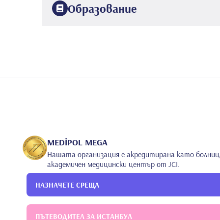
Образование
1994
Медицински факултет на Истанбулския универси
2001
Медицински факултет на Университета Кукуров
2018
Истанбулски университет Medipol
Гастроентеро
2011
Медицински факултет на Университета в Анкара
2005
Медицински факултет на университета Baskent
MEDİPOL MEGA
Нашата организация е акредитирана като болниц
академичен медицински център от JCI.
НАЗНАЧЕТЕ СРЕЩА
ПЪТЕВОДИТЕЛ ЗА ИСТАНБУЛ