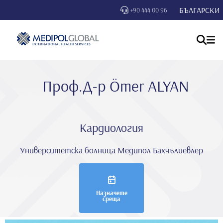
БЪЛГАРСКИ
+90 444 00 96
Проф.Д-р Ömer ALYAN
Кардиология
Университетска болница Медипол Бахчълиевлер
Назначете
среща