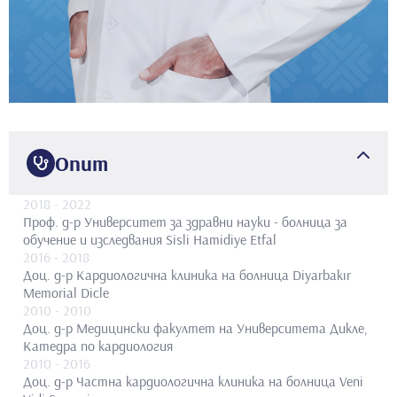
Опит
2018
- 2022
Проф. д-р
Университет за здравни науки - болница за
обучение и изследвания Sisli Hamidiye Etfal
2016
- 2018
Доц. д-р
Кардиологична клиника на болница Diyarbakır
Memorial Dicle
2010
- 2010
Доц. д-р
Медицински факултет на Университета Дикле,
Катедра по кардиология
2010
- 2016
Доц. д-р
Частна кардиологична клиника на болница Veni