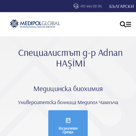
БЪЛГАРСКИ
+90 444 00 96
Специалистът д-р Adnan
HAŞİMİ
Медицинска биохимия
Университетска болница Медипол Чамлъча
Назначете
среща