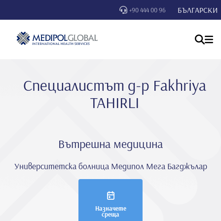
БЪЛГАРСКИ
+90 444 00 96
Специалистът д-р Fakhriya
TAHIRLI
Вътрешна медицина
Университетска болница Медипол Мега Багджълар
Назначете
среща