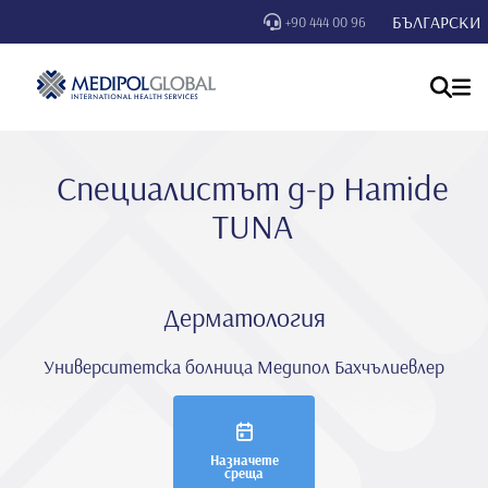
БЪЛГАРСКИ
+90 444 00 96
Специалистът д-р Hami̇de
TUNA
Дерматология
Университетска болница Медипол Бахчълиевлер
Назначете
среща