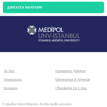
ДИРЕКТЕН WHATSAPP
За Нас
Намерете Доктор
Технологии
Отделения И Лечение
Болници
Свържете Се С Нас
©
Здравна Група Медипол. Всички права запазени
.