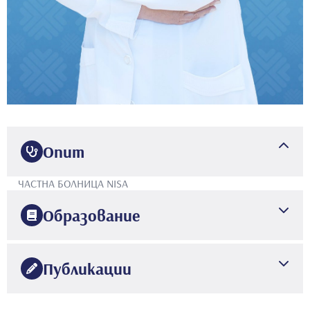
Опит
ЧАСТНА БОЛНИЦА NISA
Образование
1987
УНИВЕРСИТЕТ В АНКАРА
ФАКУЛТЕТ ПО МЕДИЦИНА
Публикации
•
-Birçok yurt içi ve 3 adet yurt dışı yayını mevcut.