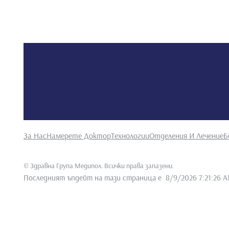
За Нас
Намерете Доктор
Технологии
Отделения И Лечение
Б
©
Здравна Група Медипол. Всички права запазени
.
Последният ъпдейт на тази страница е
8/9/2026 7:21:26 