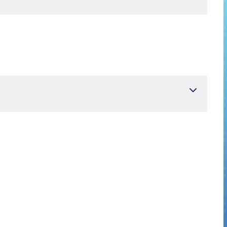
ски факултет
Детско здраве и болести
Cerrahpasa