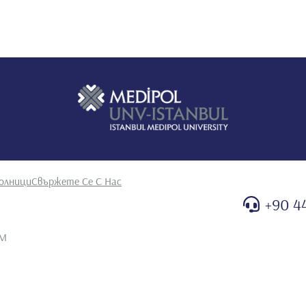
олници
Свържете Се С Нас
+90 4
AM