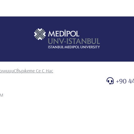
олници
Свържете Се С Нас
+90 4
AM