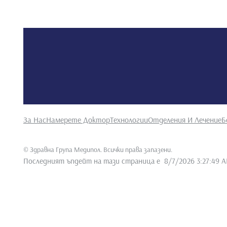
За Нас
Намерете Доктор
Технологии
Отделения И Лечение
Б
©
Здравна Група Медипол. Всички права запазени
.
Последният ъпдейт на тази страница е
8/7/2026 3:27:49 