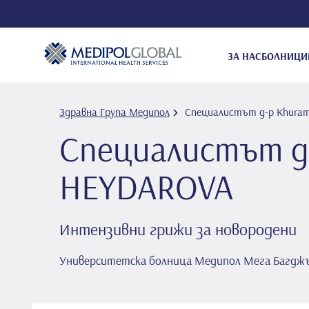
ЗА НАС
БОЛНИЦИ
Здравна Група Медипол
Специалистът д-р Khura
Специалистът д
HEYDAROVA
Интензивни грижи за новородени
Университетска болница Медипол Мега Багдж