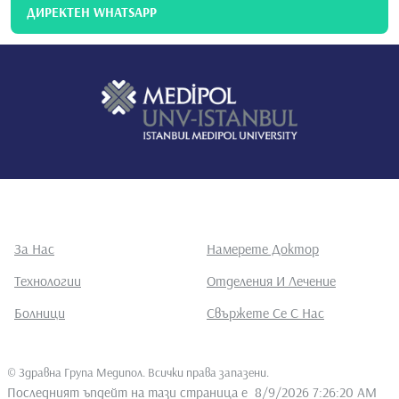
ДИРЕКТЕН WHATSAPP
За Нас
Намерете Доктор
Технологии
Отделения И Лечение
Болници
Свържете Се С Нас
©
Здравна Група Медипол. Всички права запазени
.
Последният ъпдейт на тази страница е
8/9/2026 7:26:20 AM