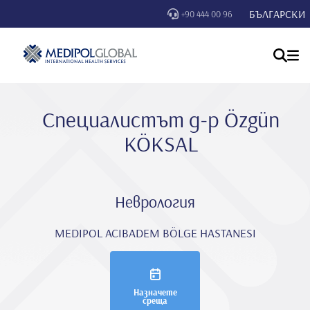
БЪЛГАРСКИ
+90 444 00 96
Специалистът д-р Özgün
KÖKSAL
Неврология
MEDIPOL ACIBADEM BÖLGE HASTANESI
Назначете
среща