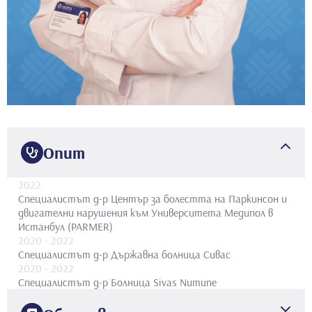
Опит
2022
Специалистът д-р
Център за болестта на Паркинсон и
двигателни нарушения към Университета Медипол в
Истанбул (PARMER)
2020
- 2022
Специалистът д-р
Държавна болница Сивас
2020
- 2022
Специалистът д-р
Болница Sivas Numune