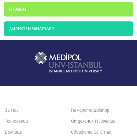
ОТЗИВИ
ДИРЕКТЕН WHATSAPP
За Нас
Намерете Доктор
Технологии
Отделения И Лечение
Болници
Свържете Се С Нас