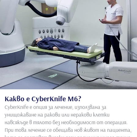
Какво е CyberKnife M6?
CyberKnife е опция за лечение, използвана за
унищожаване на ракови или неракови клетки
навсякъде в тялото без необходимост от операция.
При това лечение се обещава нов живот на пациента,