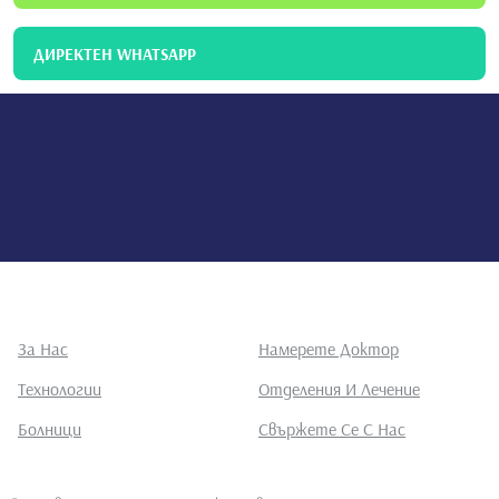
ДИРЕКТЕН WHATSAPP
За Нас
Намерете Доктор
Технологии
Отделения И Лечение
Болници
Свържете Се С Нас