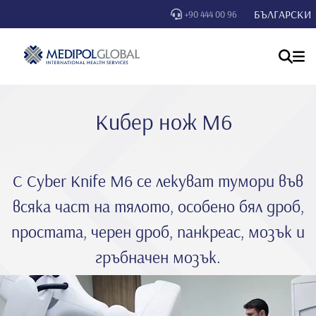
БЪЛГАРСКИ
+90 444 00 96
Кибер нож M6
С Cyber Knife M6 се лекуват тумори във
всяка част на тялото, особено бял дроб,
простата, черен дроб, панкреас, мозък и
гръбначен мозък.