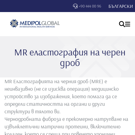
БЪЛГАРСКИ
+90 444 00 96
MR еластография на черен
дроб
MR Еластографията на черния дроб (MRE) е
неинвазивно (не се изисква операция) медицинско
устройство за изображения, което помага да се
определи статичността на органи и други
структури в тялото ви.
Чернодробната фиброза е прекомерно натрупване на
извънклетъчни матрични протеини, включително
колаген, което се среща при повечето хронични