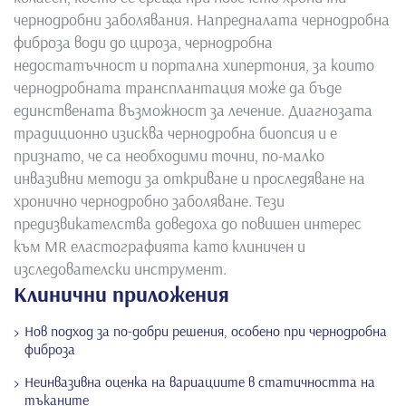
чернодробни заболявания. Напредналата чернодробна
фиброза води до цироза, чернодробна
недостатъчност и портална хипертония, за които
чернодробната трансплантация може да бъде
единствената възможност за лечение. Диагнозата
традиционно изисква чернодробна биопсия и е
признато, че са необходими точни, по-малко
инвазивни методи за откриване и проследяване на
хронично чернодробно заболяване. Тези
предизвикателства доведоха до повишен интерес
към MR еластографията като клиничен и
изследователски инструмент.
Клинични приложения
Нов подход за по-добри решения, особено при чернодробна
фиброза
Неинвазивна оценка на вариациите в статичността на
тъканите