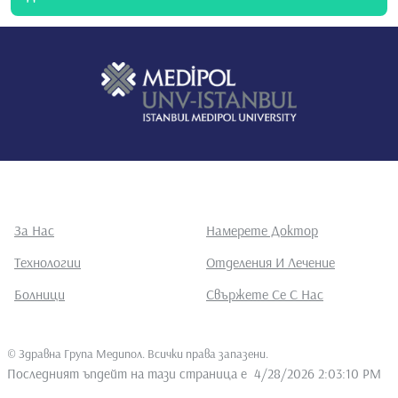
За Нас
Намерете Доктор
Технологии
Отделения И Лечение
Болници
Свържете Се С Нас
©
Здравна Група Медипол. Всички права запазени
.
Последният ъпдейт на тази страница е
4/28/2026 2:03:10 PM