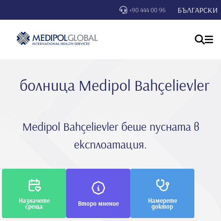
БЪЛГАРСКИ
+90 444 00 96
болница Medipol Bahçelievler
Medipol Bahçelievler беше пусната в
експлоатация.
Назначете
Намерете
Второ мнение
среща
доктор