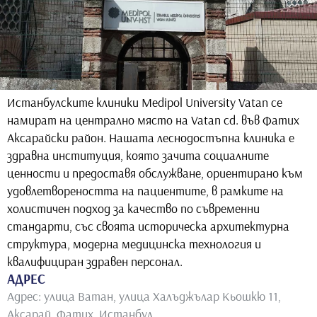
Истанбулските клиники Medipol University Vatan се
намират на централно място на Vatan cd. във Фатих
Аксарайски район. Нашата леснодостъпна клиника е
здравна институция, която зачита социалните
ценности и предоставя обслужване, ориентирано към
удовлетвореността на пациентите, в рамките на
холистичен подход за качество по съвременни
стандарти, със своята историческа архитектурна
структура, модерна медицинска технология и
квалифициран здравен персонал.
АДРЕС
Адрес: улица Ватан, улица Халъджълар Кьошкю 11,
Аксарай, Фатих, Истанбул