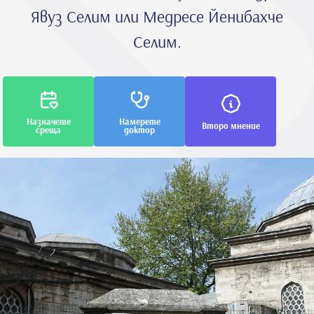
Явуз Селим или Медресе Йенибахче
Селим.
Назначете
Намерете
Второ мнение
среща
доктор