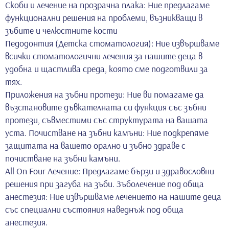
Скоби и лечение на прозрачна плака: Ние предлагаме
функционални решения на проблеми, възникващи в
зъбите и челюстните кости
Педодонтия (Детска стоматология): Ние извършваме
всички стоматологични лечения за нашите деца в
удобна и щастлива среда, която сме подготвили за
тях.
Приложения на зъбни протези: Ние ви помагаме да
възстановите дъвкателната си функция със зъбни
протези, съвместими със структурата на вашата
уста. Почистване на зъбни камъни: Ние подкрепяме
защитата на вашето орално и зъбно здраве с
почистване на зъбни камъни.
All On Four Лечение: Предлагаме бързи и здравословни
решения при загуба на зъби. Зъболечение под обща
анестезия: Ние извършваме лечението на нашите деца
със специални състояния наведнъж под обща
анестезия.