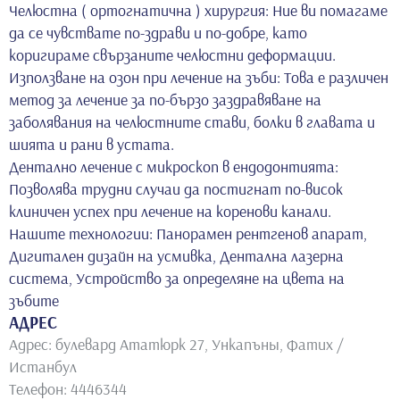
Челюстна ( ортогнатична ) хирургия: Ние ви помагаме
да се чувствате по-здрави и по-добре, като
коригираме свързаните челюстни деформации.
Използване на озон при лечение на зъби: Това е различен
метод за лечение за по-бързо заздравяване на
заболявания на челюстните стави, болки в главата и
шията и рани в устата.
Дентално лечение с микроскоп в ендодонтията:
Позволява трудни случаи да постигнат по-висок
клиничен успех при лечение на коренови канали.
Нашите технологии: Панорамен рентгенов апарат,
Дигитален дизайн на усмивка, Дентална лазерна
система, Устройство за определяне на цвета на
зъбите
АДРЕС
Адрес: булевард Ататюрк 27, Ункапъны, Фатих /
Истанбул
Телефон: 4446344