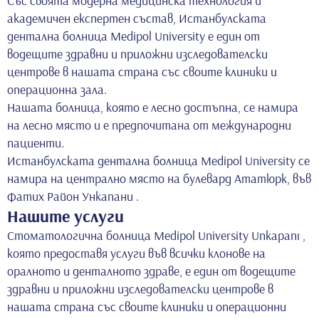
Със своята модерна медицинска технология и
академичен експертен състав, Истанбулската
дентална болница Medipol University е един от
водещите здравни и приложни изследователски
центрове в нашата страна със своите клиники и
операционна зала.
Нашата болница, която е лесно достъпна, се намира
на лесно място и е предпочитана от международни
пациенти.
Истанбулската дентална болница Medipol University се
намира на централно място на булевард Ататюрк, във
Фатих Район Ункапани .
Нашите услуги
Стоматологична болница Medipol University Unkapanı ,
която предоставя услуги във всички клонове на
оралното и денталното здраве, е един от водещите
здравни и приложни изследователски центрове в
нашата страна със своите клиники и операционни