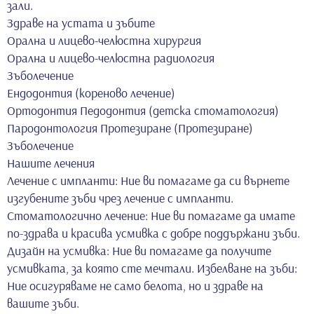
зали.
Здраве на устата и зъбите
Орална и лицево-челюстна хирургия
Орална и лицево-челюстна радиология
Зъболечение
Ендодонтия (кореново лечение)
Ортодонтия Педодонтия (детска стоматология)
Пародонтология Протезиране (Протезиране)
Зъболечение
Нашите лечения
Лечение с импланти: Ние ви помагаме да си върнете
изгубените зъби чрез лечение с импланти.
Стоматологично лечение: Ние ви помагаме да имате
по-здрава и красива усмивка с добре поддържани зъби.
Дизайн на усмивка: Ние ви помагаме да получите
усмивката, за която сте мечтали. Избелване на зъби:
Ние осигуряваме не само белота, но и здраве на
вашите зъби.