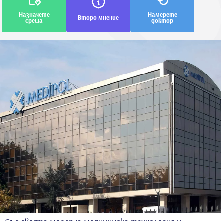
Назначете
Намерете
Второ мнение
среща
доктор